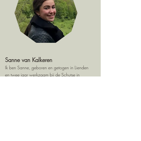
Sanne van Kalkeren
Ik ben Sanne, geboren en getogen in Lienden
en twee jaar werkzaam bij de Schutse in
Kesteren. Daar werk ik met tieners met een
verstandelijk beperking (varierend van licht tot
ernstig) en moeilijk verstaanbaar gedrag. Mijn
werk is het mooiste wat er is. Het draait voor mij
om vertrouwen, ervaren van het dagelijkse leven
en verder ontwikkelen.
Praktische zaken