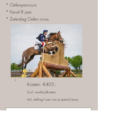
* Oefenparcours
* Vanaf 8 jaar
* Zaterdag Oefen cross
Kosten: €405,-
Excl. wedstrijdkosten
Incl. stalling/voer van je paard/pony
Klik hier om je in te schrijven